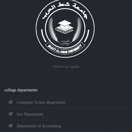
Website last update
college departments
Computer Scince department
law Department
Department of Accounting