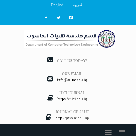
English
|
العربية
CALL US TODAY!
OUR EMAIL
info@sa-uc.edu.iq
IJICI JOURNAL
https://ijici.edu.iq
JOURNAL OF SAUC
http://joshuc.edu.iq/